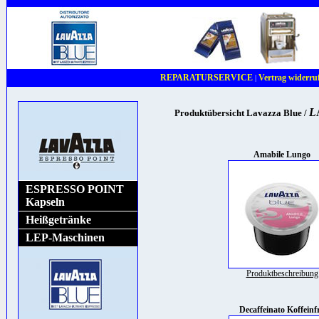
REPARATURSERVICE
Vertrag widerru
|
L
Produktübersicht Lavazza Blue /
Amabile Lungo
ESPRESSO POINT
Kapseln
Heißgetränke
LEP-Maschinen
Produktbeschreibung
Decaffeinato Koffeinfr