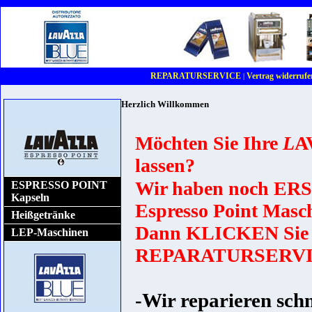
REPARATURSERVICE
Vertrag widerrufe
|
Herzlich Willkommen
Möchten Sie Ihre
L
A
lassen?
Wir haben noch
ERS
ESPRESSO POINT
Kapseln
Espresso Point Masc
Heißgetränke
Dann
KLICKEN
Sie
LEP-Maschinen
REPARATURSERVI
-Wir reparieren sch