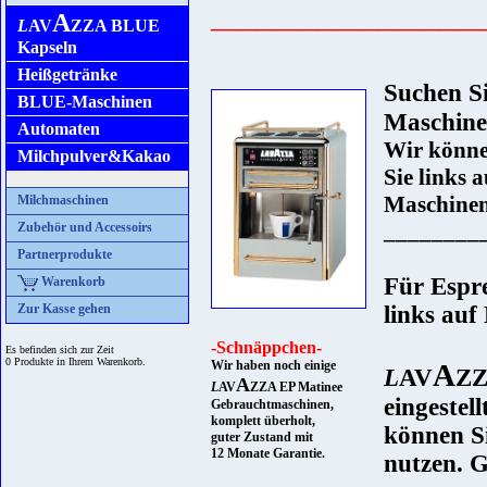
__________________
A
L
AV
ZZA BLUE
Kapseln
Heißgetränke
Suchen Si
BLUE-Maschinen
Maschin
Automaten
Wir könne
Milchpulver&Kakao
Sie links
Maschinen 
Milchmaschinen
________
Zubehör und Accessoirs
Partnerprodukte
Für Espre
Warenkorb
Zur Kasse gehen
links auf
-Schnäppchen-
Es befinden sich zur Zeit
0 Produkte in Ihrem Warenkorb.
Wir haben noch einige
A
L
AV
ZZ
A
L
AV
ZZA EP Matinee
eingeste
Gebrauchtmaschinen,
komplett überholt,
können Si
guter Zustand mit
12 Monate Garantie.
nutzen. G